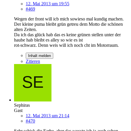
12. Mai 2013 um 19:55
#469
Wegen der front will icb mich sowieso mal kundig machen.
Der kleine puma bleibt grün getreu dem Motto die schönen
alten Zeiten.
Da ich das glück hab das es keine grünen stellen unter der
haube hab bleibt es alley so wie es ist
rot-schwarz. Denn weis will ich noch cht im Motorraum.
Inhalt melden
Zitieren
Sephiras
Gast
12. Mai 2013 um 21:14
#470
Sehr schick die Farbe, aber das wusste ich ja auch schon