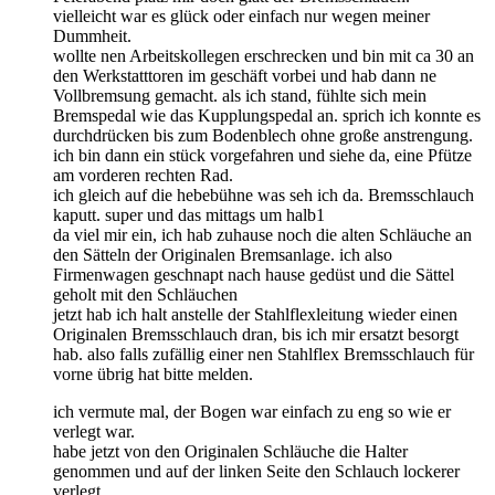
vielleicht war es glück oder einfach nur wegen meiner
Dummheit.
wollte nen Arbeitskollegen erschrecken und bin mit ca 30 an
den Werkstatttoren im geschäft vorbei und hab dann ne
Vollbremsung gemacht. als ich stand, fühlte sich mein
Bremspedal wie das Kupplungspedal an. sprich ich konnte es
durchdrücken bis zum Bodenblech ohne große anstrengung.
ich bin dann ein stück vorgefahren und siehe da, eine Pfütze
am vorderen rechten Rad.
ich gleich auf die hebebühne was seh ich da. Bremsschlauch
kaputt. super und das mittags um halb1
da viel mir ein, ich hab zuhause noch die alten Schläuche an
den Sätteln der Originalen Bremsanlage. ich also
Firmenwagen geschnapt nach hause gedüst und die Sättel
geholt mit den Schläuchen
jetzt hab ich halt anstelle der Stahlflexleitung wieder einen
Originalen Bremsschlauch dran, bis ich mir ersatzt besorgt
hab. also falls zufällig einer nen Stahlflex Bremsschlauch für
vorne übrig hat bitte melden.
ich vermute mal, der Bogen war einfach zu eng so wie er
verlegt war.
habe jetzt von den Originalen Schläuche die Halter
genommen und auf der linken Seite den Schlauch lockerer
verlegt.